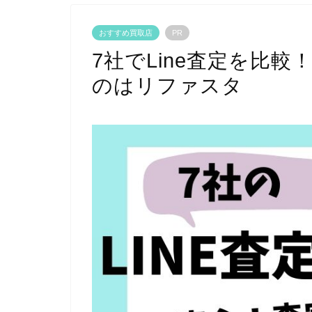
おすすめ買取店
PR
7社でLine査定を比
のはリファスタ