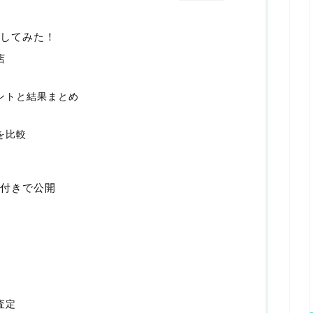
較してみた！
店
イントと結果まとめ
を比較
真付きで公開
査定